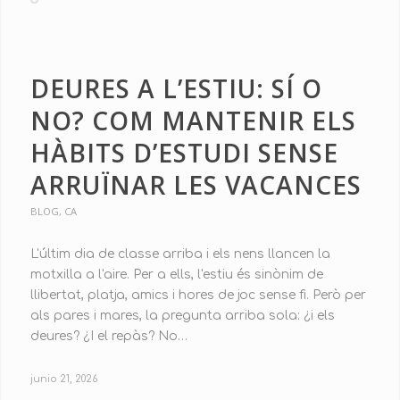
DEURES A L’ESTIU: SÍ O
NO? COM MANTENIR ELS
HÀBITS D’ESTUDI SENSE
ARRUÏNAR LES VACANCES
BLOG
,
CA
L'últim dia de classe arriba i els nens llancen la
motxilla a l'aire. Per a ells, l'estiu és sinònim de
llibertat, platja, amics i hores de joc sense fi. Però per
als pares i mares, la pregunta arriba sola: ¿i els
deures? ¿I el repàs? No…
junio 21, 2026