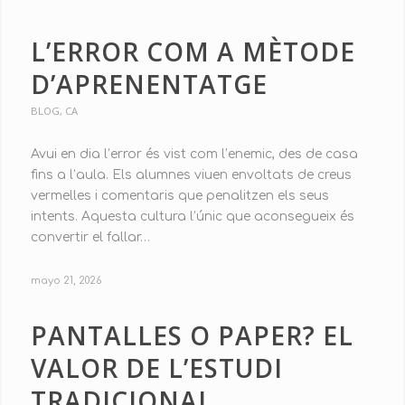
L’ERROR COM A MÈTODE
D’APRENENTATGE
BLOG
,
CA
Avui en dia l’error és vist com l’enemic, des de casa
fins a l’aula. Els alumnes viuen envoltats de creus
vermelles i comentaris que penalitzen els seus
intents. Aquesta cultura l’únic que aconsegueix és
convertir el fallar…
mayo 21, 2026
PANTALLES O PAPER? EL
VALOR DE L’ESTUDI
TRADICIONAL