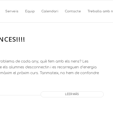
Serveis
Equip
Calendari
Contacte
Treballa amb 
CES!!!!
el problema de cada any, què fem amb els nens? Les
 els alumnes desconnectin i es recarreguen d’energia
 màxim el pròxim curs. Tanmateix, no hem de confondre
LEER MÁS