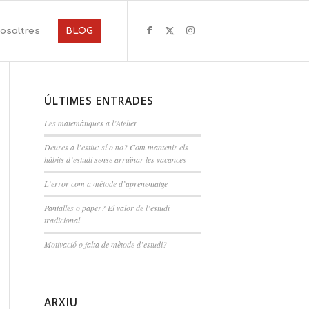
nosaltres
BLOG
ÚLTIMES ENTRADES
Les matemàtiques a l’Atelier
Deures a l’estiu: sí o no? Com mantenir els
hàbits d’estudi sense arruïnar les vacances
L’error com a mètode d’aprenentatge
Pantalles o paper? El valor de l’estudi
tradicional
Motivació o falta de mètode d’estudi?
ARXIU