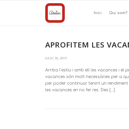
Inici
Qui som?
APROFITEM LES VACAN
JULIO 30, 2019
Arriba l’estiu i amb ell les vacances i 
vacances són molt necessàries per a que
per poder continuar tenint un rendiment
les vacances en no fer res. Des […]