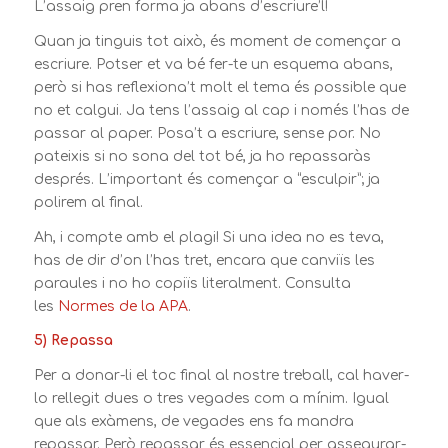
L’assaig pren forma ja abans d’escriure’l!
Quan ja tinguis tot això, és moment de començar a
escriure. Potser et va bé fer-te un esquema abans,
però si has reflexiona’t molt el tema és possible que
no et calgui. Ja tens l’assaig al cap i només l’has de
passar al paper. Posa’t a escriure, sense por. No
pateixis si no sona del tot bé, ja ho repassaràs
després. L’important és començar a “esculpir”; ja
polirem al final.
Ah, i compte amb el plagi! Si una idea no es teva,
has de dir d’on l’has tret, encara que canviïs les
paraules i no ho copiïs literalment. Consulta
les
Normes de la APA
.
5) Repassa
Per a donar-li el toc final al nostre treball, cal haver-
lo rellegit dues o tres vegades com a mínim. Igual
que als exàmens, de vegades ens fa mandra
repassar. Però repassar és essencial per assegurar-