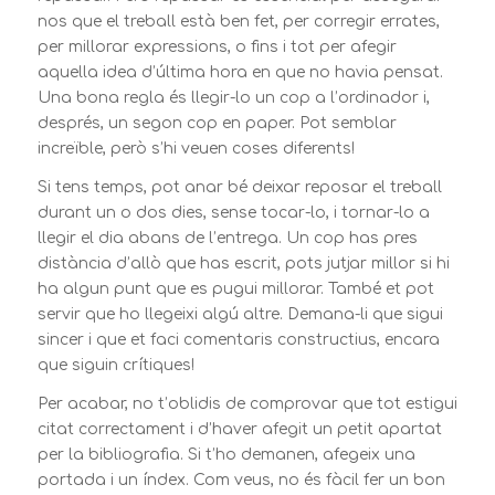
nos que el treball està ben fet, per corregir errates,
per millorar expressions, o fins i tot per afegir
aquella idea d’última hora en que no havia pensat.
Una bona regla és llegir-lo un cop a l’ordinador i,
després, un segon cop en paper. Pot semblar
increïble, però s’hi veuen coses diferents!
Si tens temps, pot anar bé deixar reposar el treball
durant un o dos dies, sense tocar-lo, i tornar-lo a
llegir el dia abans de l’entrega. Un cop has pres
distància d’allò que has escrit, pots jutjar millor si hi
ha algun punt que es pugui millorar. També et pot
servir que ho llegeixi algú altre. Demana-li que sigui
sincer i que et faci comentaris constructius, encara
que siguin crítiques!
Per acabar, no t’oblidis de comprovar que tot estigui
citat correctament i d’haver afegit un petit apartat
per la bibliografia. Si t’ho demanen, afegeix una
portada i un índex. Com veus, no és fàcil fer un bon