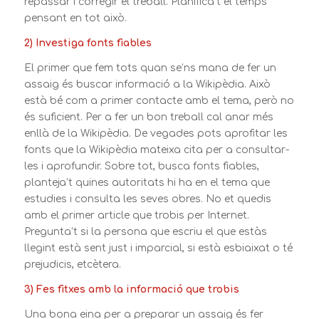
repassar i corregir el treball. Planifica’t el temps
pensant en tot això.
2) Investiga fonts fiables
El primer que fem tots quan se’ns mana de fer un
assaig és buscar informació a la Wikipèdia. Això
està bé com a primer contacte amb el tema, però no
és suficient. Per a fer un bon treball cal anar més
enllà de la Wikipèdia. De vegades pots aprofitar les
fonts que la Wikipèdia mateixa cita per a consultar-
les i aprofundir. Sobre tot, busca fonts fiables,
planteja’t quines autoritats hi ha en el tema que
estudies i consulta les seves obres. No et quedis
amb el primer article que trobis per Internet.
Pregunta’t si la persona que escriu el que estàs
llegint està sent just i imparcial, si està esbiaixat o té
prejudicis, etcètera.
3) Fes fitxes amb la informació que trobis
Una bona eina per a preparar un assaig és fer