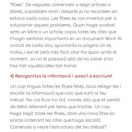
“fitxes”. De vegades comencem a llegir articles o
llibres, subratllem molt i després ja no recordem on
estava cada cosa. Les fitxes es van inventar per a
solucionar aquest problema. Quan hagis acabat
amb un llibre o un article, copia totes les cites que
t’hagin semblat importants en un document Word. Al
costat de cada cita, apuntaràs la pàgina on es
troba, i així et serà més fàcil citar-ho quan arribi el
moment. Ja no et passarà allò de no saber d’on
has tret aquella idea tan bona!
4) Reorganitza la informació i posa’t a escriure!
Un cop tinguis totes les fitxes fetes, toca rellegir-les i
escollir la informació que vols que surti al teu
treball. No cal ficar-ho tot, només allò que et sembli
de debò rellevant pel tema que tractes. Un cop
hagis llegit totes les fitxes, obre una nova fitxa on
aniràs ordenant les cites que hagis escollit.
Comences a veure l’estructura del teu treball?