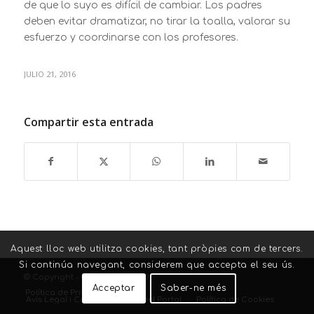
de que lo suyo es difícil de cambiar. Los padres
deben evitar dramatizar, no tirar la toalla, valorar su
esfuerzo y coordinarse con los profesores.
JULIO 21, 2016
Compartir esta entrada
Aquest lloc web utilitza cookies, tant pròpies com de tercers.
Si continúa navegant, considerem que accepta el seu ús.
© Copyright - Grup Atelier 2020
Acceptar
Saber-ne més
Política de Privacitat
Avis Legal i Condicions d’ús del Portal
Política de Cookies