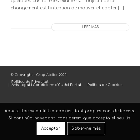
quelques cas faire les examens. L’objectif de ce
changement est l’intention de motiver et capter […]
LEER MÁS
© Copyright - Grup Atelier 2020
Política de Privacitat
Avis Legal i Condicions d’ús del Portal
Política de Cookies
Aquest lloc web utilitza cookies, tant pròpies com de tercers.
Si continúa navegant, considerem que accepta el seu ús.
Acceptar
Saber-ne més