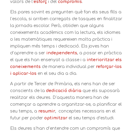
valors de l’
esforç
i del
compromís
.
Els pares sovint es pregunten què fan els seus fills a
l’escola, si arriben carregats de tasques en finalitzar
la jornada escolar. Però, obliden que alguns
coneixements acadèmics com la lectura, els idiomes
o les matemàtiques requereixen molta pràctica i
impliquen més temps i dedicació. Els joves han
d’aprendre a ser
independents
, a posar en pràctica
el que els han ensenyat a classe i a
interioritzar els
coneixements
de manera individual per
reforçar-los
i aplicar-los
en el seu dia a dia.
A partir de Tercer de Primària, els nens han de ser
conscients de la
dedicació diària
que els suposarà
realitzar els deures. D’aquesta manera han de
començar a aprendre a organitzar-se, a planificar el
seu temps, a
resumir
, conceptes necessaris en el
futur per poder
optimitzar
el seu temps d’estudi.
Els deures s’han d’entendre com un compromís que