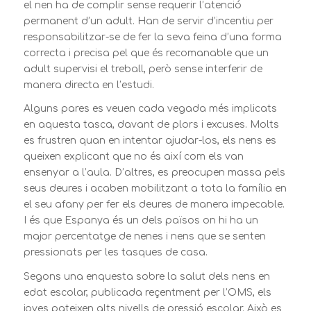
el nen ha de complir sense requerir l’atenció
permanent d’un adult. Han de servir d’incentiu per
responsabilitzar-se de fer la seva feina d’una forma
correcta i precisa pel que és recomanable que un
adult supervisi el treball, però sense interferir de
manera directa en l’estudi.
Alguns pares es veuen cada vegada més implicats
en aquesta tasca, davant de plors i excuses. Molts
es frustren quan en intentar ajudar-los, els nens es
queixen explicant que no és així com els van
ensenyar a l’aula. D’altres, es preocupen massa pels
seus deures i acaben mobilitzant a tota la família en
el seu afany per fer els deures de manera impecable.
I és que Espanya és un dels països on hi ha un
major percentatge de nenes i nens que se senten
pressionats per les tasques de casa.
Segons una enquesta sobre la salut dels nens en
edat escolar, publicada reçentment per l’OMS, els
joves pateixen alts nivells de pressió escolar. Això es