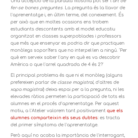
Una accepció de la paraula filosofia pot ser l’
art de
fer-se bones preguntes
. La pregunta és la llavor de
l’aprenentatge i, en últim terme, del coneixement. És
per això que en moltes ocasions ens trobem
estudiants descontents amb el model educatiu
organitzat en classes superpoblades i professors
que més que ensenyar es podria dir que practiquen
monòlegs soporífers que no interpel·len a ningú. ‘Per
què em serveix saber l’any en què es va descobrir
Amèrica o que l’arrel quadrada de 4 és 2?’
El principal problema és que ni el monòleg (alguns
prefereixen parlar de
classe magistral
, d’altres de
xapa magistral
) deixa espai per a la pregunta, ni les
elevades ràtios permeten la participació de tots els
alumnes en el procés d’aprenentatge. Per aquest
motiu, a l’Atelier valorem tant positivament
que
els
alumnes comparteixin els seus dubtes
: es tracta
del primer símptoma de l’aprenentatge.
Però aquí no acaba la importància de l’interrogant,